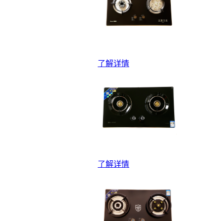
了解详情
了解详情