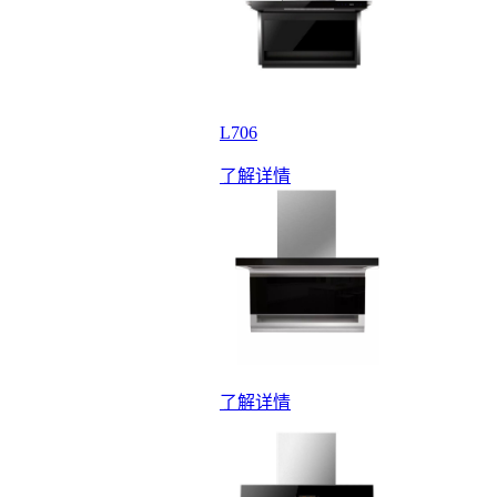
L706
了解详情
了解详情